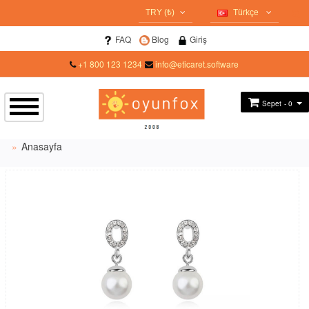
TRY (₺)
Türkçe
USD ($)
Türkçe
FAQ
Blog
Giriş
EUR (€)
+1 800 123 1234
info@eticaret.software
TRY (₺)
GBP (£)
Sepet
- 0
Anasayfa